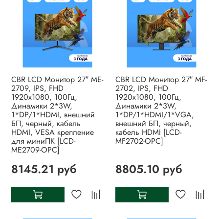
CBR LCD Монитор 27″ ME-
CBR LCD Монитор 27″ MF-
2709, IPS, FHD
2702, IPS, FHD
1920x1080, 100Гц,
1920x1080, 100Гц,
Динамики 2*3W,
Динамики 2*3W,
1*DP/1*HDMI, внешний
1*DP/1*HDMI/1*VGA,
БП, черный, кабель
внешний БП, черный,
HDMI, VESA крепление
кабель HDMI [LCD-
для миниПК [LCD-
MF2702-OPC]
ME2709-OPC]
8145.21 руб
8805.10 руб