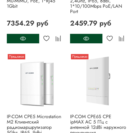
MU-MIMO, PoE, 1*RJ45
2,4Ghz, IP65, 8dbi,
1Gbit
1*10/100Mbps PoE/LAN
Port
7354.29 руб
2459.79 руб
Предзаказ
Предзаказ
IP-COM CPE5 Microstation
IP-COM CPE6S CPE
M2 Клиентский
ipMAX AC 5 ГГц с
радиомаршрутизатор
антенной 12dBi наружного
5Ghz, IP65, 9dbi,
применения