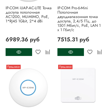
IP-COM iUAP-AC-LITE Точка
IP-COM Pro-6-Mini
доступа потолочная
Потолочная
AC1200, MU-MIMO, PoE,
двухдиапазонная точка
1*RJ45 1Gbit, 2*4 dBi
доступа, 2,4/5 ГГц, до
1501 Мбит/с, PoE, LAN 1
x 1 Гбит/с
6989.36 руб
7515.31 руб
Предзаказ
Предзаказ