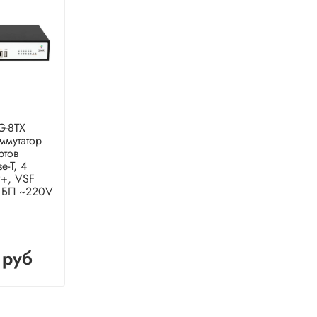
G-8TX
ммутатор
ртов
-T, 4
P+, VSF
 БП ~220V
 руб