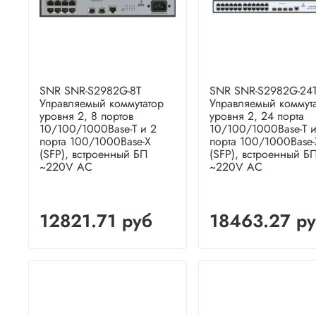
SNR SNR-S2982G-8T
SNR SNR-S2982G-24
Управляемый коммутатор
Управляемый коммут
уровня 2, 8 портов
уровня 2, 24 порта
10/100/1000Base-T и 2
10/100/1000Base-T и
порта 100/1000Base-X
порта 100/1000Base-
(SFP), встроенный БП
(SFP), встроенный Б
~220V AC
~220V AC
12821.71 руб
18463.27 р