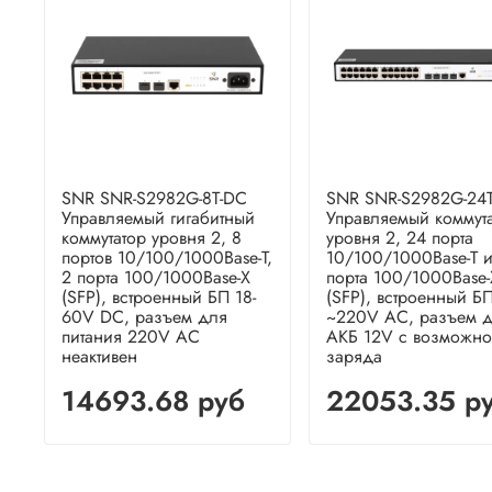
SNR SNR-S2982G-8T-DC
SNR SNR-S2982G-24
Управляемый гигабитный
Управляемый коммут
коммутатор уровня 2, 8
уровня 2, 24 порта
портов 10/100/1000Base-T,
10/100/1000Base-T и
2 порта 100/1000Base-X
порта 100/1000Base-
(SFP), встроенный БП 18-
(SFP), встроенный Б
60V DC, разъем для
~220V AC, разъем 
питания 220V AC
АКБ 12V с возможно
неактивен
заряда
14693.68 руб
22053.35 р