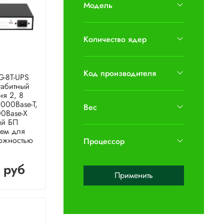
Модель
Количество ядер
Код производителя
-8T-UPS
габитный
ня 2, 8
000Base-T,
Вес
00Base-X
ый БП
ем для
ожностью
Процессор
 руб
Применить