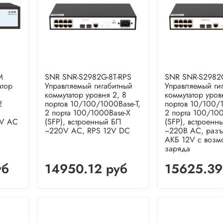
M
SNR SNR-S2982G-8T-RPS
SNR SNR-S2982G
атор
Управляемый гигабитный
Управляемый ги
коммутатор уровня 2, 8
коммутатор уров
2
портов 10/100/1000Base-T,
портов 10/100/1
2 порта 100/1000Base-X
2 порта 100/10
0V AC
(SFP), встроенный БП
(SFP), встроенн
~220V AC, RPS 12V DC
~220В AC, разъ
АКБ 12V с возм
заряда
уб
14950.12 руб
15625.39