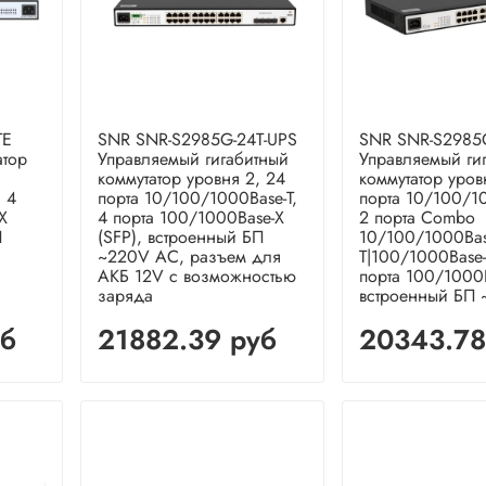
TE
SNR SNR-S2985G-24T-UPS
SNR SNR-S2985
атор
Управляемый гигабитный
Управляемый ги
коммутатор уровня 2, 24
коммутатор уров
 4
порта 10/100/1000Base-T,
порта 10/100/10
X
4 порта 100/1000Base-X
2 порта Combo
П
(SFP), встроенный БП
10/100/1000Bas
~220V AC, разъем для
T|100/1000Base-
АКБ 12V с возможностью
порта 100/1000B
заряда
встроенный БП
уб
21882.39 руб
20343.78