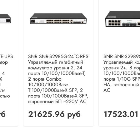
TE-UPS
SNR SNR-S2985G-24TC-RPS
SNR SNR-S2989
атор
Управляемый гигабитный
Управляемый ко
коммутатор уровня 2, 24
уровня 2+, 8 по
 4
порта 10/100/1000Base-T,
10/100/1000Base
X
2 порта Combo
порта 1/10G SF
П
10/100/1000Base-
HA, встроенный
для
T|100/1000Base-X SFP, 2
AC
стью
порта 100/1000Base-X SFP,
встроенный БП ~220V AC
уб
21625.96 руб
17523.01