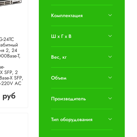
Комплектация
Ш х Г х В
G-24TC
габитный
ня 2, 24
00Base-T,
Вес, кг
e-
X SFP, 2
ase-X SFP,
Объем
 ~220V AC
 руб
Производитель
Тип оборудования