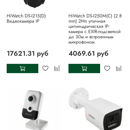
HiWatch DS-I215(D)
HiWatch DS-I250M(C) (2.8
Видеокамера IP
mm) 2Мп уличная
цилиндрическая IP-
камера с EXIR-подсветкой
до 30м и встроенным
микрофоном
17621.31 руб
4069.61 руб