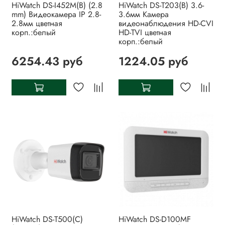
HiWatch DS-I452M(B) (2.8
HiWatch DS-T203(B) 3.6-
mm) Видеокамера IP 2.8-
3.6мм Камера
2.8мм цветная
видеонаблюдения HD-CVI
корп.:белый
HD-TVI цветная
корп.:белый
6254.43 руб
1224.05 руб
HiWatch DS-T500(C)
HiWatch DS-D100MF