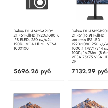
Dahua DHI-LM22-A210Y
Dahua DHI-LM22-B20
21.45″FullHD(1920x1080 ),
21.45″(16:9) FullHD
IPS ELED, 250 кд/м2,
монитор IPS LED
120Гц, VGA HDMI, VESA
1920x1080 250 кд/
100X100
1000:1 178°/178° 4 м
100Гц 16.7Млн (8 бит
VESA 75X75 VGA H
DP
5696.26 руб
7132.29 руб