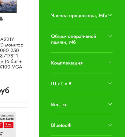
Частота процессора, МГц
Объем оперативной
-A221Y
памяти, Мб
lHD монитор
1080 250
8°/178° 1
н (6 бит +
Комплектация
0X100 VGA
Ш х Г х В
руб
Вес, кг
Bluetooth