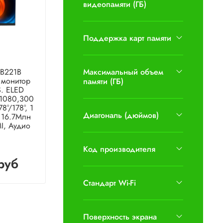
видеопамяти (ГБ)
Поддержка карт памяти
-B221B
Максимальный объем
D монитор
памяти (ГБ)
S. ELED
x1080,300
8°/178°, 1
Диагональ (дюймов)
: 16.7Млн
MI, Аудио
Код производителя
руб
Стандарт Wi-Fi
Поверхность экрана