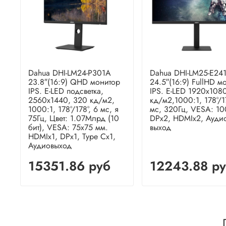
Dahua DHI-LM24-P301A
Dahua DHI-LM25-E24
23.8″(16:9) QHD монитор
24.5″(16:9) FullHD м
IPS. E-LED подсветка,
IPS. E-LED 1920x108
2560x1440, 320 кд/м2,
кд/м2,1000:1, 178°/17
1000:1, 178°/178°, 6 мс, я
мс, 320Гц, VESA: 1
75Гц, Цвет: 1.07Млрд (10
DPx2, HDMIx2, Ауди
бит), VESA: 75x75 мм.
выход
HDMIx1, DPx1, Type Cx1,
Аудиовыход
15351.86 руб
12243.88 р