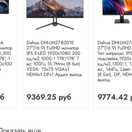
1A
Dahua DHI-LM27-B201E
Dahua DHI-LM27
онитор
27″(16:9) FullHD монитор
27″(16:9) FullH
0,300
IPS E-LED 1920x1080 300
Тип матрицы: IP
8°, 1
кд/м2 1000:1 178°/178° 7
подсветка,1920
00x100
мс 100Гц 16.7Млн (8 бит)
кд/м2,1300:1, 17
о
VESA: 75x75 VGAx1
мс, 144Гц, Цвет
HDMIx1 DPx1 Аудио выход
(8 бит), DP, HD
выход
уб
9369.25 руб
9774.42 
Показать еще