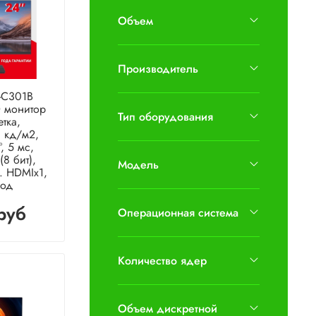
Объем
Производитель
-C301B
D монитор
Тип оборудования
тка,
 кд/м2,
, 5 мс,
8 бит),
Модель
. HDMIx1,
ход
руб
Операционная система
Количество ядер
Объем дискретной