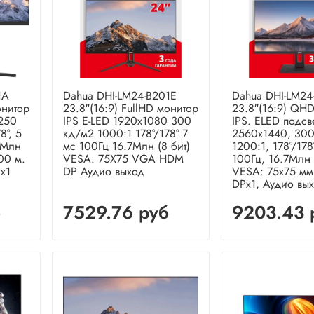
1A
Dahua DHI-LM24-B201E
Dahua DHI-LM24
онитор
23.8″(16:9) FullHD монитор
23.8″(16:9) QH
,250
IPS E-LED 1920x1080 300
IPS. ELED подсве
8°, 5
кд/м2 1000:1 178°/178° 7
2560x1440, 300
7Млн
мс 100Гц 16.7Млн (8 бит)
1200:1, 178°/178°
00 м.
VESA: 75X75 VGA HDM
100Гц, 16.7Млн (
x1
DP Аудио выход
VESA: 75x75 мм
DPx1, Аудио вы
б
7529.76 руб
9203.43 