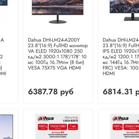
1A
Dahua DHI-LM24-A200Y
Dahua DHI-LM24
23.8″(16:9) FullHD монитор
23.8″(16:9) Ful
VA ELED 1920x1080 250
IPS ELED 1920x
м2
кд/м2 3000:1 178°/178° 10
кд/м2 1200:1 17
с
мс 100Гц 16.7Млн (8 бит)
мс 144Гц 16.7Мл
)
VESA 75X75 VGA HDMI
FRC) VESA: 10
DMI
HDMI
6387.78 руб
6814.31 