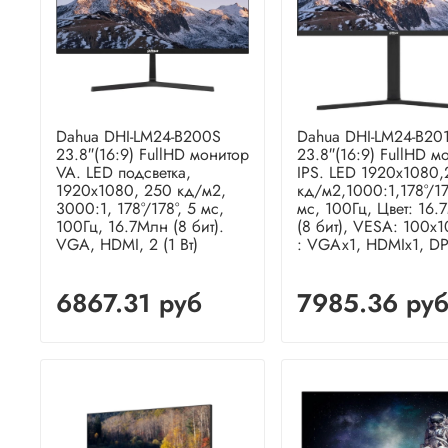
Dahua DHI-LM24-B200S
Dahua DHI-LM24-B20
23.8″(16:9) FullHD монитор
23.8″(16:9) FullHD м
VA. LED подсветка,
IPS. LED 1920x1080
1920x1080, 250 кд/м2,
кд/м2,1000:1,178°/17
3000:1, 178°/178°, 5 мс,
мс, 100Гц, Цвет: 16.
100Гц, 16.7Млн (8 бит).
(8 бит), VESA: 100x1
VGA, HDMI, 2 (1 Вт)
: VGAx1, HDMIx1, DP
6867.31 руб
7985.36 ру