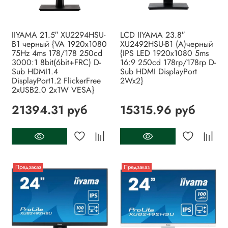
IIYAMA 21.5″ XU2294HSU-
LCD IIYAMA 23.8″
B1 черный {VA 1920x1080
XU2492HSU-B1 (A)черный
75Hz 4ms 178/178 250cd
{IPS LED 1920x1080 5ms
3000:1 8bit(6bit+FRC) D-
16:9 250cd 178гр/178гр D-
Sub HDMI1.4
Sub HDMI DisplayPort
DisplayPort1.2 FlickerFree
2Wx2}
2xUSB2.0 2x1W VESA}
21394.31 руб
15315.96 руб
Предзаказ
Предзаказ