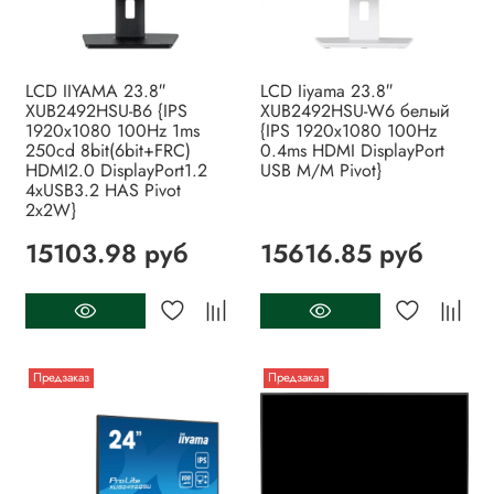
LCD IIYAMA 23.8″
LCD Iiyama 23.8″
XUB2492HSU-B6 {IPS
XUB2492HSU-W6 белый
1920x1080 100Hz 1ms
{IPS 1920x1080 100Hz
250cd 8bit(6bit+FRC)
0.4ms HDMI DisplayPort
HDMI2.0 DisplayPort1.2
USB M/M Pivot}
4xUSB3.2 HAS Pivot
2x2W}
15103.98 руб
15616.85 руб
Предзаказ
Предзаказ