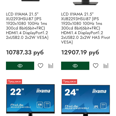
LCD IIYAMA 21.5″
LCD IIYAMA 21.5″
XU2293HSU-B7 {IPS
XUB2293HSU-B7 {IPS
1920x1080 100Hz 1ms
1920x1080 100Hz 1ms
300cd 8bit(6bit+FRC)
300cd 8bit(6bit+FRC)
HDMI1.4 DisplayPort1.2
HDMI1.4 DisplayPort1.2
2xUSB2.0 2x2W VESA}
2xUSB2.0 2x2W HAS Pivot
VESA}
10787.33 руб
12907.19 руб
Предзаказ
Предзаказ