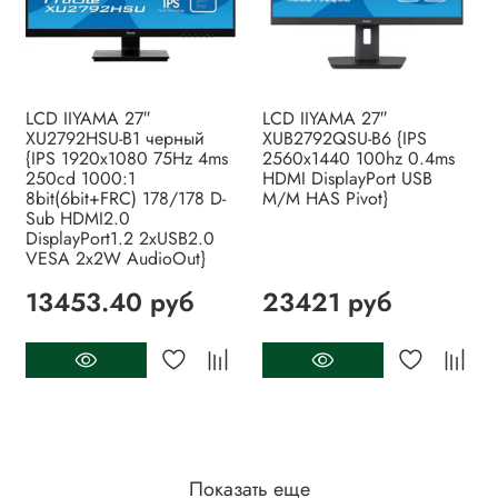
LCD IIYAMA 27″
LCD IIYAMA 27″
XU2792HSU-B1 черный
XUB2792QSU-B6 {IPS
{IPS 1920x1080 75Hz 4ms
2560x1440 100hz 0.4ms
250cd 1000:1
HDMI DisplayPort USB
8bit(6bit+FRC) 178/178 D-
M/M HAS Pivot}
Sub HDMI2.0
DisplayPort1.2 2xUSB2.0
VESA 2x2W AudioOut}
13453.40 руб
23421 руб
Показать еще