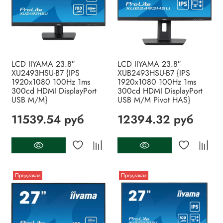
LCD IIYAMA 23.8″
LCD IIYAMA 23.8″
XU2493HSU-B7 {IPS
XUB2493HSU-B7 {IPS
1920x1080 100Hz 1ms
1920x1080 100Hz 1ms
300cd HDMI DisplayPort
300cd HDMI DisplayPort
USB M/M}
USB M/M Pivot HAS}
11539.54 руб
12394.32 руб
Предзаказ
Предзаказ