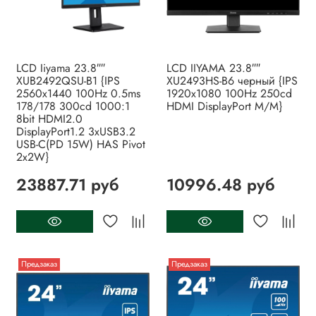
LCD Iiyama 23.8″″
LCD IIYAMA 23.8″″
XUB2492QSU-B1 {IPS
XU2493HS-B6 черный {IPS
2560x1440 100Hz 0.5ms
1920x1080 100Hz 250cd
178/178 300cd 1000:1
HDMI DisplayPort M/M}
8bit HDMI2.0
DisplayPort1.2 3xUSB3.2
USB-C(PD 15W) HAS Pivot
2x2W}
23887.71 руб
10996.48 руб
Предзаказ
Предзаказ