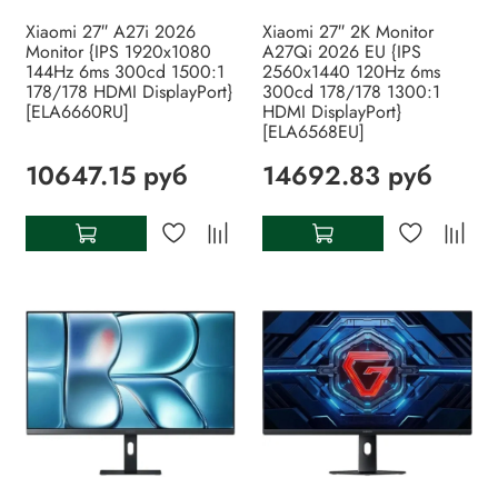
Xiaomi 27″ A27i 2026
Xiaomi 27″ 2K Monitor
Monitor {IPS 1920x1080
A27Qi 2026 EU {IPS
144Hz 6ms 300cd 1500:1
2560x1440 120Hz 6ms
178/178 HDMI DisplayPort}
300cd 178/178 1300:1
[ELA6660RU]
HDMI DisplayPort}
[ELA6568EU]
10647.15 руб
14692.83 руб