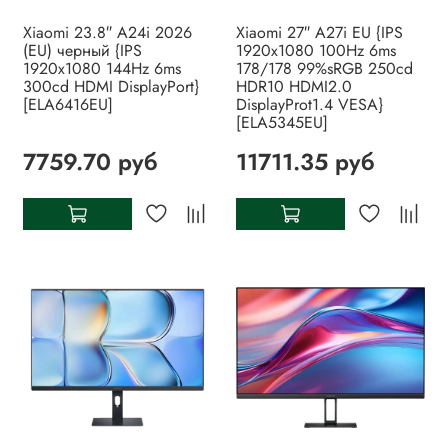
Xiaomi 23.8″ A24i 2026
Xiaomi 27″ A27i EU {IPS
(EU) черный {IPS
1920x1080 100Hz 6ms
1920x1080 144Hz 6ms
178/178 99%sRGB 250cd
300cd HDMI DisplayPort}
HDR10 HDMI2.0
[ELA6416EU]
DisplayProt1.4 VESA}
[ELA5345EU]
7759.70 руб
11711.35 руб