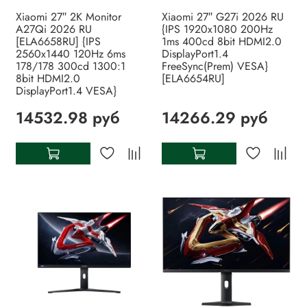
Xiaomi 27″ 2K Monitor
Xiaomi 27″ G27i 2026 RU
A27Qi 2026 RU
{IPS 1920x1080 200Hz
[ELA6658RU] {IPS
1ms 400cd 8bit HDMI2.0
2560x1440 120Hz 6ms
DisplayPort1.4
178/178 300cd 1300:1
FreeSync(Prem) VESA}
8bit HDMI2.0
[ELA6654RU]
DisplayPort1.4 VESA}
14532.98 руб
14266.29 руб