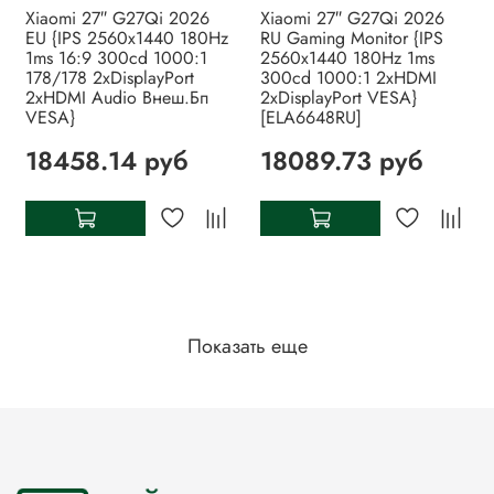
Xiaomi 27″ G27Qi 2026
Xiaomi 27″ G27Qi 2026
EU {IPS 2560x1440 180Hz
RU Gaming Monitor {IPS
1ms 16:9 300cd 1000:1
2560x1440 180Hz 1ms
178/178 2xDisplayPort
300cd 1000:1 2xHDMI
2xHDMI Audio Внеш.Бп
2xDisplayPort VESA}
VESA}
[ELA6648RU]
18458.14 руб
18089.73 руб
Показать еще