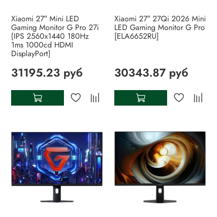
Xiaomi 27″ Mini LED
Xiaomi 27″ 27Qi 2026 Mini
Gaming Monitor G Pro 27i
LED Gaming Monitor G Pro
{IPS 2560x1440 180Hz
[ELA6652RU]
1ms 1000cd HDMI
DisplayPort}
31195.23 руб
30343.87 руб