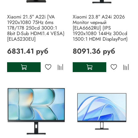
Xiaomi 21.5″ A22i {VA
Xiaomi 23.8″ A24i 2026
1920x1080 75Hz 6ms
Monitor черный
178/178 250cd 3000:1
[ELA6662RU] {IPS
8bit D-Sub HDMI1.4 VESA}
1920x1080 144Hz 300cd
[ELA5230EU]
1500:1 HDMI DisplayPort}
6831.41 руб
8091.36 руб