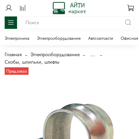
Электроника
Электрооборудование
Автозапчасти
Офисная 
Главная
Электрооборудование
...
Скобы, шпильки, штифты
Предзаказ