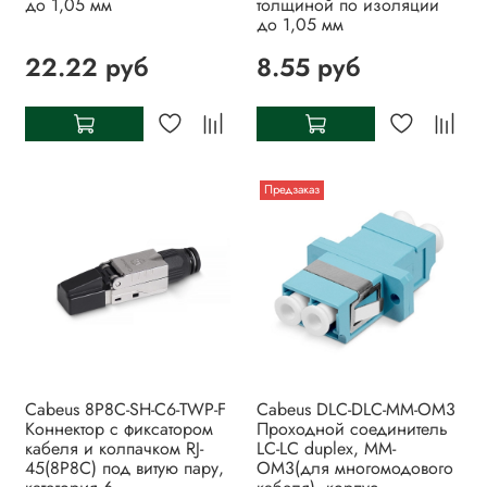
до 1,05 мм
толщиной по изоляции
до 1,05 мм
22.22 руб
8.55 руб
Предзаказ
Cabeus 8P8C-SH-C6-TWP-F
Cabeus DLC-DLC-MM-OM3
Коннектор с фиксатором
Проходной соединитель
кабеля и колпачком RJ-
LC-LC duplex, MM-
45(8P8C) под витую пару,
OM3(для многомодового