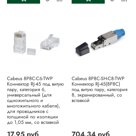
Cabeus 8P8C-C6-TWP
Cabeus 8P8C-SH-C8-TWP
Коннектор RJ-45 под витую
Коннектор RJ-45(8P8C)
пару, категория 6,
под витую пару, категория
универсальный (для
8, экранированный, со
одножильного и
вставкой
многожильного кабеля),
для проводников с
толщиной по изоляции
до 1,05 мм, со вставкой
17.95 руб
704.34 руб