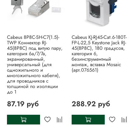
Cabeus 8P8C-SH-C7(1.5)-
Cabeus KJ-RJ45-Cat.6-180T-
TWP Коннектор RJ-
FP-L-22,5 Keystone Jack RJ-
45(8P8C) под витую пару,
45(8P8C), 180 градусов,
категория 6a/7/7a,
категория 6,
экранированный,
безинструментный
универсальный (для
монтаж, вставка Mosaic
одножильного и
(арт.076561)
многожильного кабеля),
для проводников с
толщиной по изоляции
до 1
87.19 руб
288.92 руб