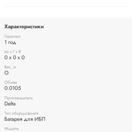
Характеристики
Гарантия
1 год
Ш х Г х В
0 x 0 x 0
Вес, кг
O
Объем
0.0105
Производитель
Delta
Тип оборудования
Батарея для ИБП
Модель