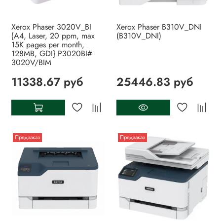
Xerox Phaser 3020V_BI
Xerox Phaser B310V_DNI
{A4, Laser, 20 ppm, max
(B310V_DNI)
15K pages per month,
128MB, GDI} P3020BI#
3020V/BIM
11338.67 руб
25446.83 руб
Предзаказ
Предзаказ