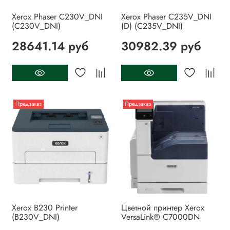
Xerox Phaser C230V_DNI
Xerox Phaser C235V_DNI
(C230V_DNI)
(D) (C235V_DNI)
28641.14 руб
30982.39 руб
Предзаказ
Предзаказ
Xerox B230 Printer
Цветной принтер Xerox
(B230V_DNI)
VersaLink® C7000DN