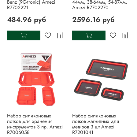
Benz (9G-tronic) Arnezi
44мм, 38-64мм, 54-87мм.
R7702221
Arnezi R7702270
484.96 руб
2596.16 руб
Набор силиконовых
Набор силиконовых
лотков для хранения
лотков магнитных для
инструментов 3 пр. Arnezi
метизов 3 шт Arnezi
R7006058
R7201041