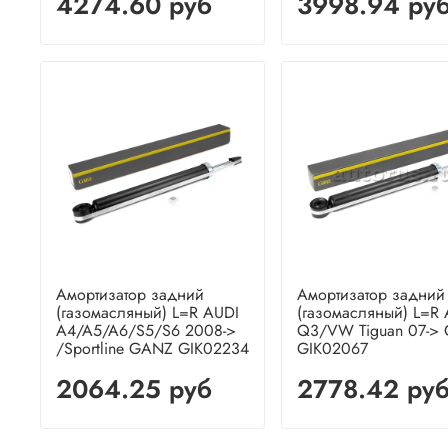
4274.60 руб
3998.94 ру
Амортизатор задний
Амортизатор задний
(газомасляный) L=R AUDI
(газомасляный) L=R
A4/A5/A6/S5/S6 2008->
Q3/VW Tiguan 07->
/Sportline GANZ GIK02234
GIK02067
2064.25 руб
2778.42 ру