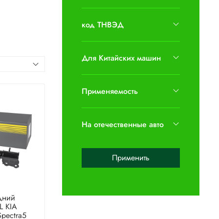
код ТНВЭД
Для Китайских машин
Применяемость
На отечественные авто
Применить
дний
L KIA
Spectra5