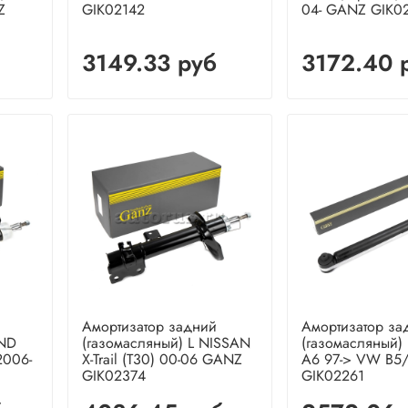
Z
GIK02142
04- GANZ GIK0
3149.33 руб
3172.40 
Амортизатор задний
Амортизатор за
AND
(газомасляный) L NISSAN
(газомасляный)
2006-
X-Trail (T30) 00-06 GANZ
A6 97-> VW B5
GIK02374
GIK02261