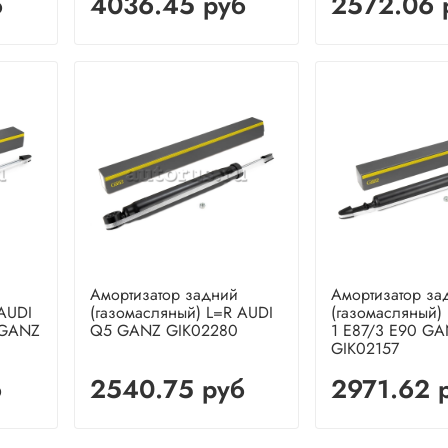
б
4036.45 руб
2572.06 
Амортизатор задний
Амортизатор за
 AUDI
(газомасляный) L=R AUDI
(газомасляный
 GANZ
Q5 GANZ GIK02280
1 E87/3 E90 G
GIK02157
б
2540.75 руб
2971.62 