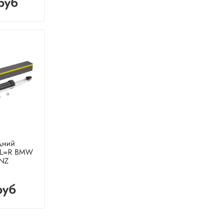
руб
дний
) L=R BMW
ANZ
руб