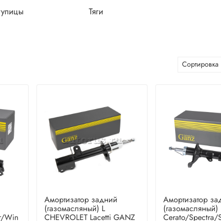
тупицы
Тяги
Амортизатор задний
Амортизатор за
(газомасляный) L
(газомасляный) 
r/Win
CHEVROLET Lacetti GANZ
Cerato/Spectra/