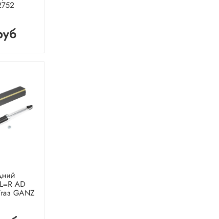
2752
руб
дний
 L=R AD
/газ GANZ