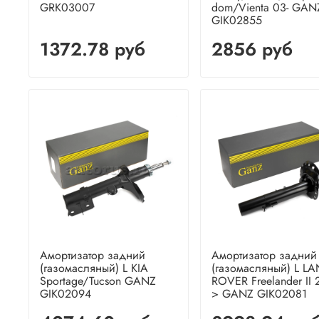
GRK03007
dom/Vienta 03- GAN
GIK02855
1372.78 руб
2856 руб
Амортизатор задний
Амортизатор задний
(газомасляный) L KIA
(газомасляный) L L
Sportage/Tucson GANZ
ROVER Freelander II 
GIK02094
> GANZ GIK02081