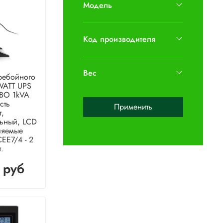
Модель
Код производителя
Вес
ребойного
WATT UPS
BO 1kVA
сть
Применить
,
ьный, LCD
ляемые
CEE7/4 - 2
т.
 руб