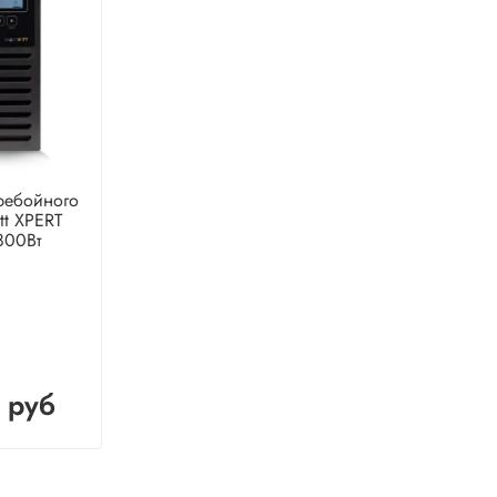
ребойного
tt XPERT
800Вт
 руб