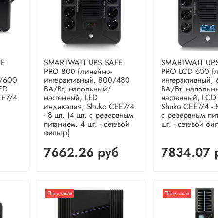
FE
SMARTWATT UPS SAFE
SMARTWATT UPS
PRO 800 {линейно-
PRO LCD 600 {л
0/600
интерактивный, 800/480
интерактивный,
LED
ВА/Вт, напольный/
ВА/Вт, напольн
EE7/4
настенный, LED
настенный, LCD
индикация, Shuko CEE7/4
Shuko CEE7/4 - 8
- 8 шт. (4 шт. с резервным
с резервным пи
питанием, 4 шт. - сетевой
шт. - сетевой фи
фильтр}
7662.26 руб
7834.07 
Предзаказ
Предзаказ