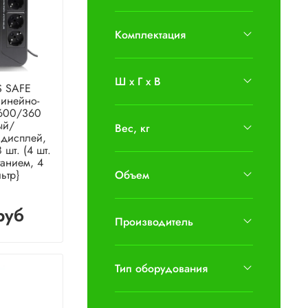
Комплектация
Ш х Г х В
 SAFE
инейно-
 600/360
ый/
Вес, кг
 дисплей,
 шт. (4 шт.
танием, 4
льтр}
Объем
руб
Производитель
Тип оборудования