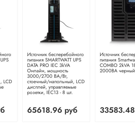
йного
Источник бесперебойного
Источник беспе
 UPS
питания SMARTWATT UPS
питания Smartwa
DATA PRO IEC 3kVA
COMBO 2kVA 1
Онлайн, мощность
2000ВА черный
3000/2700 ВА/Вт,
, LCD
стоечный/напольный, LCD
ые
дисплей, управляемые
.
розетки, IEC13 - 8 шт.
уб
65618.96 руб
33583.48