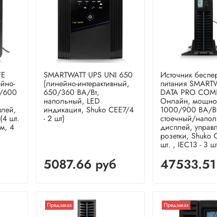
FE
SMARTWATT UPS UNI 650
Источник беспе
йно-
{линейно-интерактивный,
питания SMART
0/600
650/360 ВА/Вт,
DATA PRO COM
напольный, LED
Онлайн, мощно
плей,
индикация, Shuko CEE7/4
1000/900 ВА/Вт
(4 шт.
- 2 шт}
стоечный/напол
м, 4
дисплей, управ
розетки, Shuko 
шт. , IEC13 - 3 ш
б
5087.66 руб
47533.51
Предзаказ
Предзаказ