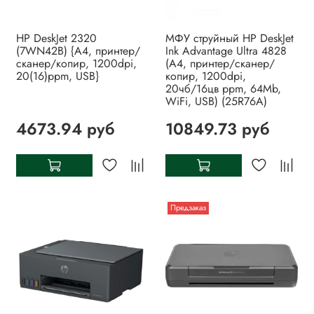
HP DeskJet 2320
МФУ струйный HP DeskJet
(7WN42B) {А4, принтер/
Ink Advantage Ultra 4828
сканер/копир, 1200dpi,
(А4, принтер/сканер/
20(16)ppm, USB}
копир, 1200dpi,
20чб/16цв ppm, 64Mb,
WiFi, USB) (25R76A)
4673.94 руб
10849.73 руб
Предзаказ