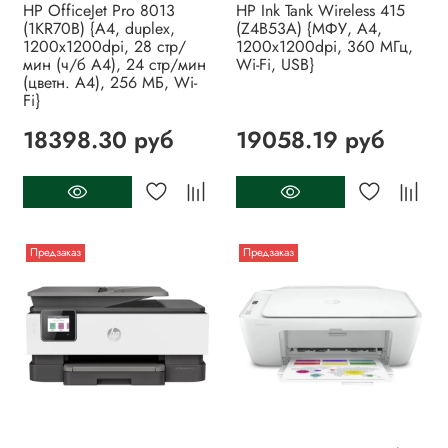
HP OfficeJet Pro 8013
HP Ink Tank Wireless 415
(1KR70B) {A4, duplex,
(Z4B53A) {МФУ, А4,
1200x1200dpi, 28 стр/
1200x1200dpi, 360 МГц,
мин (ч/б А4), 24 стр/мин
Wi-Fi, USB}
(цветн. А4), 256 МБ, Wi-
Fi}
18398.30 руб
19058.19 руб
Предзаказ
Предзаказ