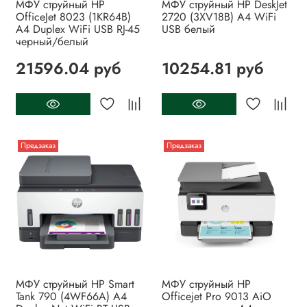
МФУ струйный HP
МФУ струйный HP DeskJet
OfficeJet 8023 (1KR64B)
2720 (3XV18B) A4 WiFi
A4 Duplex WiFi USB RJ-45
USB белый
черный/белый
21596.04 руб
10254.81 руб
Предзаказ
Предзаказ
МФУ струйный HP Smart
МФУ струйный HP
Tank 790 (4WF66A) A4
Officejet Pro 9013 AiO