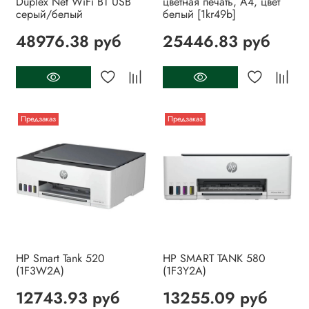
Duplex Net WiFi BT USB
цветная печать, A4, цвет
серый/белый
белый [1kr49b]
48976.38 руб
25446.83 руб
Предзаказ
Предзаказ
HP Smart Tank 520
HP SMART TANK 580
(1F3W2A)
(1F3Y2A)
12743.93 руб
13255.09 руб