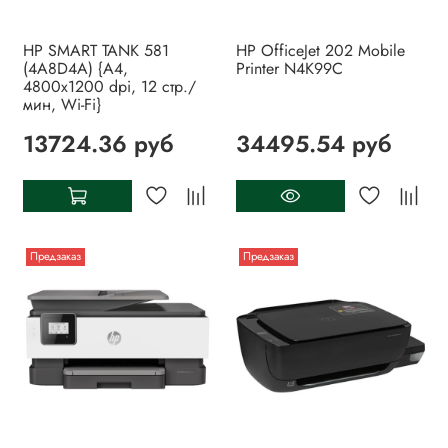
HP SMART TANK 581
HP OfficeJet 202 Mobile
(4A8D4A) {A4,
Printer N4K99C
4800x1200 dpi, 12 стр./
мин, Wi-Fi}
13724.36 руб
34495.54 руб
Предзаказ
Предзаказ