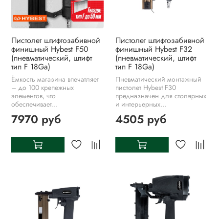
Пистолет штифтозабивной
Пистолет штифтозабивной
финишный Hybest F50
финишный Hybest F32
(пневматический, штифт
(пневматический, штифт
тип F 18Ga)
тип F 18Ga)
Ёмкость магазина впечатляет
Пневматический монтажный
– до 100 крепежных
пистолет Hybest F30
элементов, что
предназначен для столярных
обеспечивает...
и интерьерных...
7970 руб
4505 руб