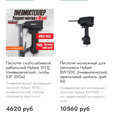
Пистолет скобозабивной
Пистолет монтажный для
мебельный Hybest 1013J
утеплителя Hybest
(пневматический, скобы
BW120C (пневматический,
53F 20Ga)
тарельчатый дюбель гриб
IN)
Пневматический монтажный
пистолет Hybest 1013J —
Пневматический монтажный
пневматический степлер
пистолет Hybest BW120C —
отличается простотой...
это эффективный инструмент
для...
4620 руб
10560 руб