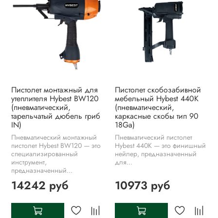
Пистолет монтажный для
Пистолет скобозабивной
утеплителя Hybest BW120
мебельный Hybest 440K
(пневматический,
(пневматический,
тарельчатый дюбель гриб
каркасные скобы тип 90
IN)
18Ga)
Пневматический монтажный
Пневматический пистолет
пистолет Hybest BW120 — это
Hybest 440K — это финишный
специализированный
нейлер, предназначенный
инструмент,
для...
предназначенный...
14242 руб
10973 руб