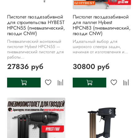
Пистолет гвоздезабивной
Пистолет гвоздезабивной
для строительства HYBEST
для паллет Hybest
HPCN55 (пневматический,
HPCN83 (пневматический,
гвозди CNW)
гвозди CNW)
Пневматический монтажный
Идеальный выбор для
пистолет Hybest HPCN55 —
широкого спектра задач,
пневматический пистолет для
начиная от изготовления и...
работы...
27836 руб
30800 руб