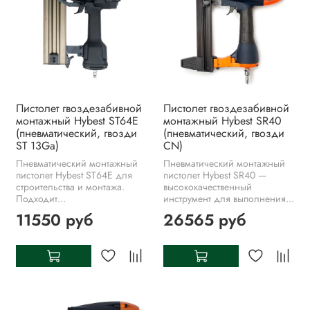
Пистолет гвоздезабивной
Пистолет гвоздезабивной
монтажный Hybest ST64E
монтажный Hybest SR40
(пневматический, гвозди
(пневматический, гвозди
ST 13Ga)
CN)
Пневматический монтажный
Пневматический монтажный
пистолет Hybest ST64E для
пистолет Hybest SR40 —
строительства и монтажа.
высококачественный
Подходит...
инструмент для выполнения...
11550 руб
26565 руб