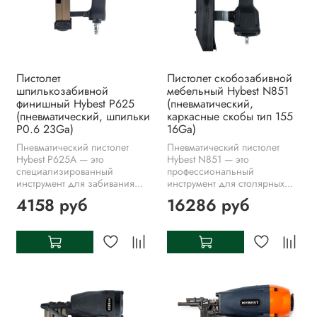
Пистолет
Пистолет скобозабивной
шпилькозабивной
мебельный Hybest N851
финишный Hybest P625
(пневматический,
(пневматический, шпильки
каркасные скобы тип 155
P0.6 23Ga)
16Ga)
Пневматический пистолет
Пневматический пистолет
Hybest P625A — это
Hybest N851 — это
специализированный
профессиональный
инструмент для забивания...
инструмент для столярных...
4158 руб
16286 руб