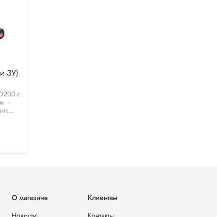
 и ЗУ)
D200 с
ем —
ик...
О магазине
Клиентам
Новости
Контакты