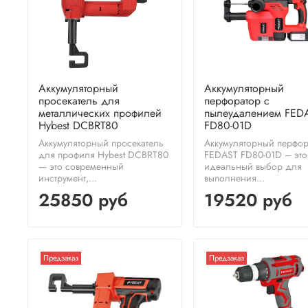
Аккумуляторный
Аккумуляторный
просекатель для
перфоратор с
металлических профилей
пылеудалением FED
Hybest DCBRT80
FD80-01D
Аккумуляторный просекатель
Аккумуляторный перфор
для профиля Hybest DCBRT80
FEDAST FD80-01D – это
— это современный
идеальный выбор для
инструмент,...
выполнения...
25850 руб
19520 руб
Предзаказ
Предзаказ