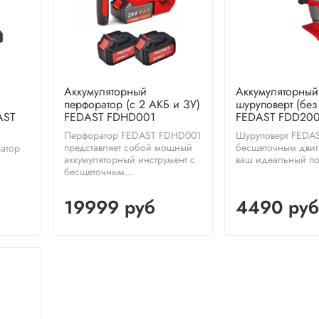
Аккумуляторный
Аккумуляторный
перфоратор (с 2 АКБ и ЗУ)
шуруповерт (без
AST
FEDAST FDHD001
FEDAST FDD20
Перфоратор FEDAST FDHD001
Шуруповерт FEDA
представляет собой мощный
бесщеточным двиг
атор
аккумуляторный инструмент с
ваш идеальный по
бесщеточным...
19999 руб
4490 руб