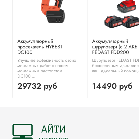
Аккумуляторный
Аккумуляторный
просекатель HYBEST
шуруповерт (c 2 АКБ
DC100
FEDAST FDD200
Улучшите эффективность своих
Шуруповерт FEDAST FD
монтажных работ с нашим
бесщеточным двигател
монтажным пистолетом
ваш идеальный помощн
DC100,...
29732 руб
14490 руб