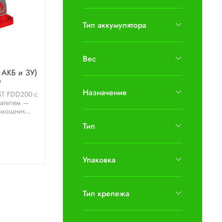
Тип аккумулятора
Вес
 АКБ и ЗУ)
0
Назначение
ST FDD200 с
ателем —
мощник...
Тип
Упаковка
Тип крепежа